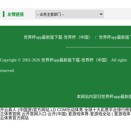
友情链接
世界杯app最新版下载-世界杯（中国）
/
世界杯app最新
Copyright © 2002-2026 世界杯app最新版下载-世界杯（中国） All rights
reserved.
本网站内容归世界杯app最新
开云真人·(中国游)官方网站
LD.COM乐动体育
全球十大彩票平台排行榜
兰体育官网
云开官网入口-云开(中国)
爱游戏体育-爱游戏全站 | 爱游戏
云体育官方网站