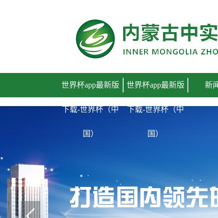
世界杯app最新版下载
世界杯app最新版
世界杯app最新版
新
下载-世界杯（中
下载-世界杯（中
国）
国）