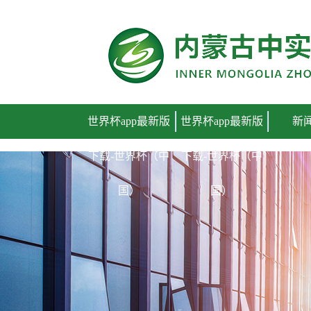
世界杯app最新版下载
世界杯app最新版
世界杯app最新版
新
下载-世界杯（中
下载-世界杯（中
国）
国）