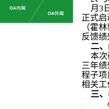
月3
正式启
（霍林
反馈绩
二、
本次
三年绩
程子项
相关工
三、