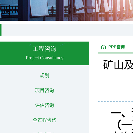
PPP咨询
工程咨询
Project Consultancy
矿山及
规划
项目咨询
评估咨询
一、
全过程咨询
（一