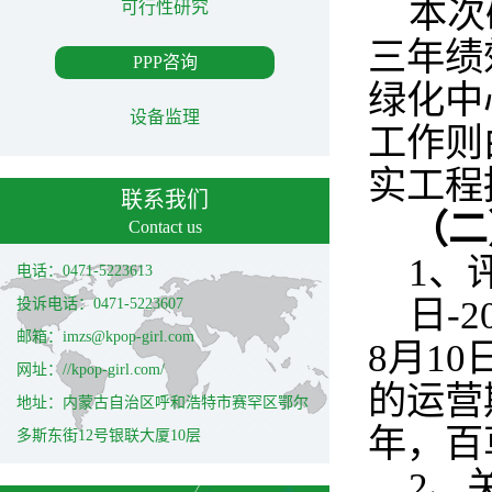
本次
可行性研究
三年绩
PPP咨询
绿化中
设备监理
工作则
实工程
联系我们
（二
Contact us
1、
电话：0471-5223613
日-2
投诉电话：0471-5223607
邮箱：imzs@kpop-girl.com
8月1
网址：//kpop-girl.com/
的运营
地址：内蒙古自治区呼和浩特市赛罕区鄂尔
年，百
多斯东街12号银联大厦10层
2、