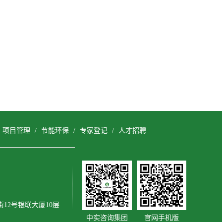
/
项目管理
/
节能环保
/
专家登记
/
人才招聘
12号银联大厦10层
中实咨询集团
官网手机版