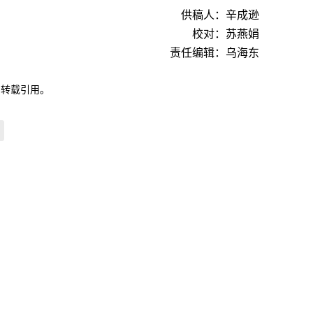
供稿人：辛成逊
校对：苏燕娟
责任编辑：乌海东
自转载引用。