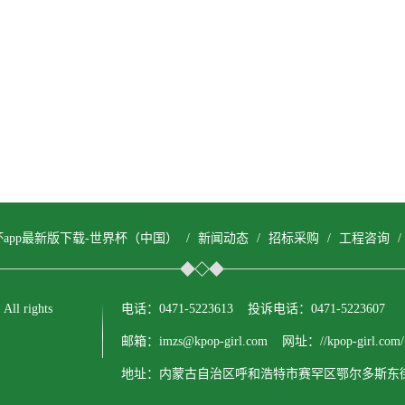
杯app最新版下载-世界杯（中国）
/
新闻动态
/
招标采购
/
工程咨询
 rights
电话：0471-5223613 投诉电话：0471-5223607
邮箱：imzs@kpop-girl.com 网址：//kpop-girl.com/
地址：内蒙古自治区呼和浩特市赛罕区鄂尔多斯东街