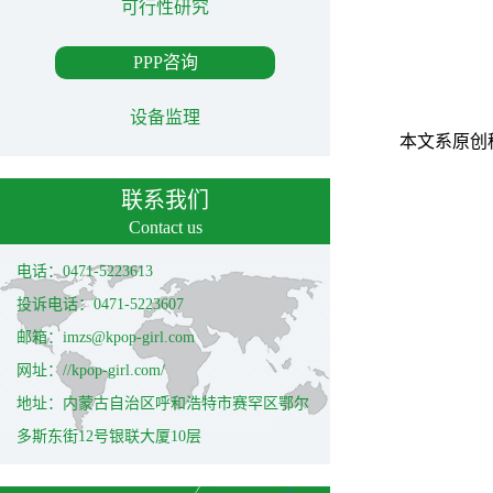
可行性研究
PPP咨询
设备监理
本文系原创
联系我们
Contact us
电话：0471-5223613
投诉电话：0471-5223607
邮箱：imzs@kpop-girl.com
网址：//kpop-girl.com/
地址：内蒙古自治区呼和浩特市赛罕区鄂尔
多斯东街12号银联大厦10层