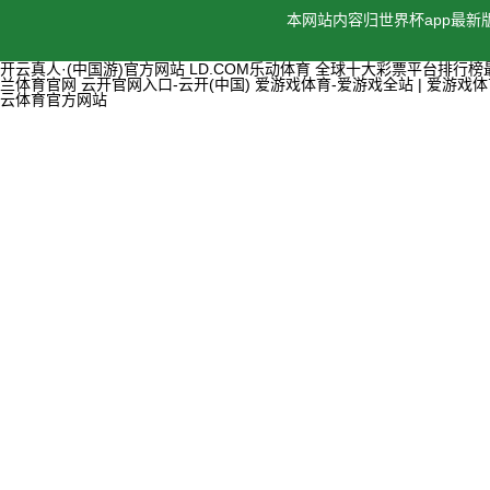
本网站内容归世界杯app最新
开云真人·(中国游)官方网站
LD.COM乐动体育
全球十大彩票平台排行榜
兰体育官网
云开官网入口-云开(中国)
爱游戏体育-爱游戏全站 | 爱游戏
云体育官方网站