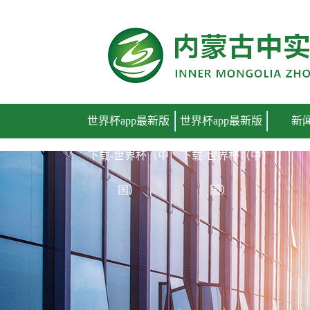
世界杯app最新版下载
世界杯app最新版
世界杯app最新版
新
下载-世界杯（中
下载-世界杯（中
国）
国）