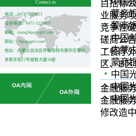
中国
目招标
Contact us
蒙商银
业服务
电话：0471-5223613
蒙商
投诉电话：0471-5223607
竞争性
邮箱：imzs@kpop-girl.com
中国
磋商公
网址：//kpop-girl.com/
内蒙
工餐厅
地址：内蒙古自治区呼和浩特市赛罕区鄂尔
蒙商
多斯东街12号银联大厦10层
区、B区
中国
中国
金融服
中国
金融服
修改造