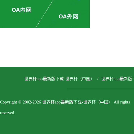
世界杯app最新版下载-世界杯（中国）
/
世界杯app最新
Copyright © 2002-2026 世界杯app最新版下载-世界杯（中国） All rights
reserved.