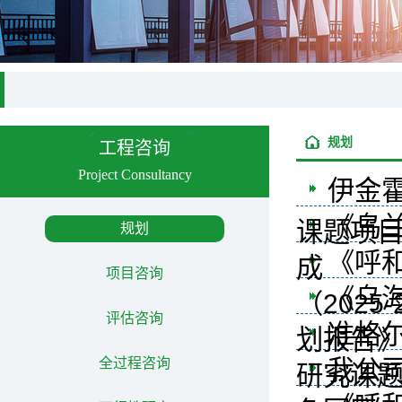
规划
工程咨询
Project Consultancy
伊金
《乌
课题项
规划
《呼
成
项目咨询
《乌
（202
评估咨询
准格尔
划报告
全过程咨询
我公
研究课