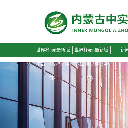
世界杯app最新版下载
世界杯app最新版
世界杯app最新版
新
下载-世界杯（中
下载-世界杯（中
国）
国）