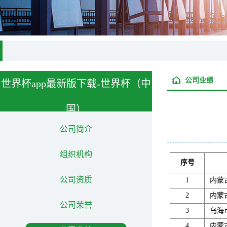
公司业绩
世界杯app最新版下载-世界杯（中
国）
About us
公司简介
组织机构
序号
公司资质
1
内蒙
2
内蒙
公司荣誉
3
乌海
4
内蒙