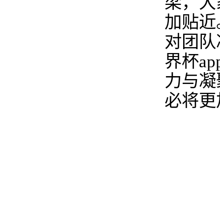
梁，大
加贴近
对团队
界杯a
力与凝
必将更