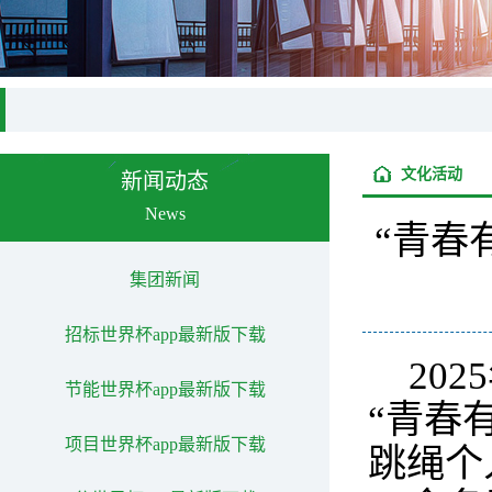
文化活动
新闻动态
News
“青春
集团新闻
招标世界杯app最新版下载
20
节能世界杯app最新版下载
“青春
项目世界杯app最新版下载
跳绳个