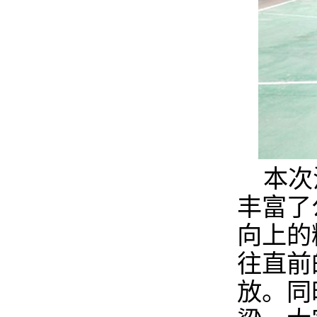
本次
丰富了
向上的
往直前
放。同