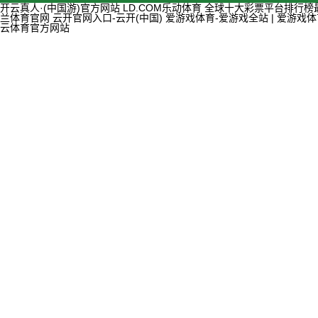
开云真人·(中国游)官方网站
LD.COM乐动体育
全球十大彩票平台排行榜
兰体育官网
云开官网入口-云开(中国)
爱游戏体育-爱游戏全站 | 爱游戏
云体育官方网站