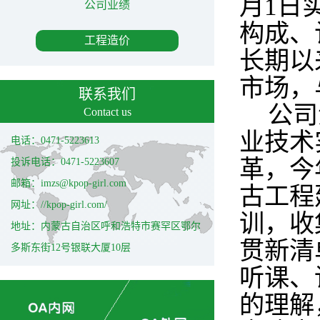
月1日
公司业绩
构成、
工程造价
长期以
市场，
联系我们
公司
Contact us
业技术
电话：0471-5223613
革，今
投诉电话：0471-5223607
邮箱：imzs@kpop-girl.com
古工程
网址：//kpop-girl.com/
训，收
地址：内蒙古自治区呼和浩特市赛罕区鄂尔
贯新清
多斯东街12号银联大厦10层
听课、
的理解