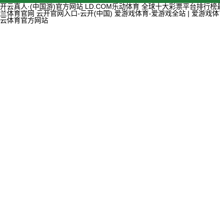
开云真人·(中国游)官方网站
LD.COM乐动体育
全球十大彩票平台排行榜
兰体育官网
云开官网入口-云开(中国)
爱游戏体育-爱游戏全站 | 爱游戏
云体育官方网站