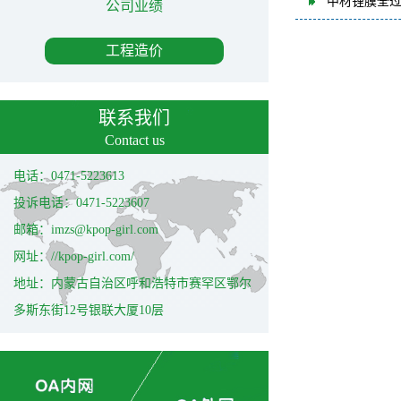
中材锂膜全
公司业绩
工程造价
联系我们
Contact us
电话：0471-5223613
投诉电话：0471-5223607
邮箱：imzs@kpop-girl.com
网址：//kpop-girl.com/
地址：内蒙古自治区呼和浩特市赛罕区鄂尔
多斯东街12号银联大厦10层