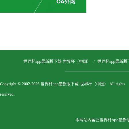
世界杯app最新版下载-世界杯（中国）
/
世界杯app最新
Copyright © 2002-2026 世界杯app最新版下载-世界杯（中国） All rights
reserved.
本网站内容归世界杯app最新