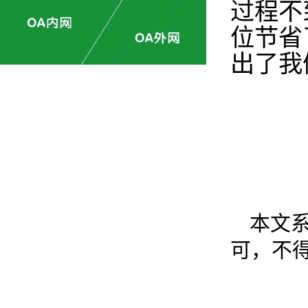
过程不
位节省
出了我
本文
可，不