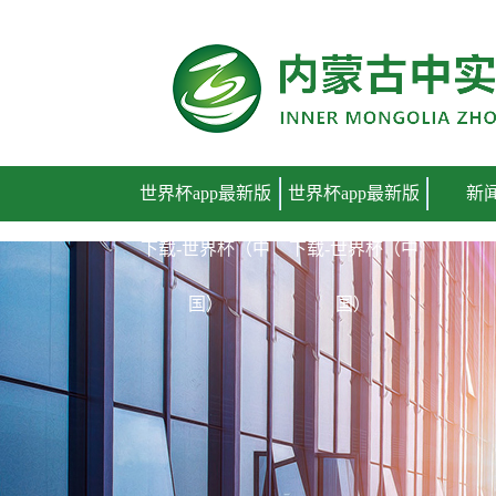
世界杯app最新版下载
世界杯app最新版
世界杯app最新版
新
下载-世界杯（中
下载-世界杯（中
国）
国）