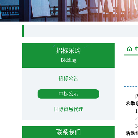
招标采购
Bidding
招标公告
中标公示
术季
国际贸易代理
1
2
3
联系我们
活动