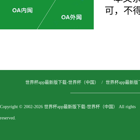
可，不
世界杯app最新版下载-世界杯（中国）
/
世界杯app最新
Copyright © 2002-2026 世界杯app最新版下载-世界杯（中国） All rights
reserved.