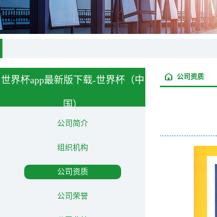
公司资质
世界杯app最新版下载-世界杯（中
国）
About us
公司简介
组织机构
公司资质
公司荣誉