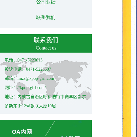
公司业绩
联系我们
联系我们
Contact us
电话：0471-5223613
投诉电话：0471-5223607
邮箱：imzs@kpop-girl.com
网址：//kpop-girl.com/
地址：内蒙古自治区呼和浩特市赛罕区鄂尔
多斯东街12号银联大厦10层