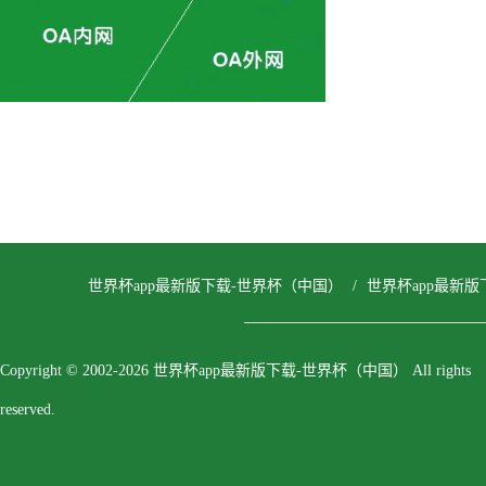
世界杯app最新版下载-世界杯（中国）
/
世界杯app最新
Copyright © 2002-2026 世界杯app最新版下载-世界杯（中国） All rights
reserved.