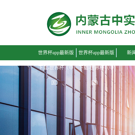
世界杯app最新版下载
世界杯app最新版
世界杯app最新版
新
下载-世界杯（中
下载-世界杯（中
国）
国）